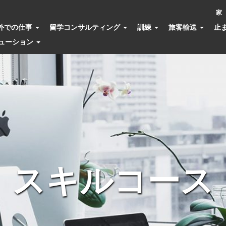
家
外での仕事
留学コンサルティング
訓練
旅客輸送
止
ューション
スキルコース