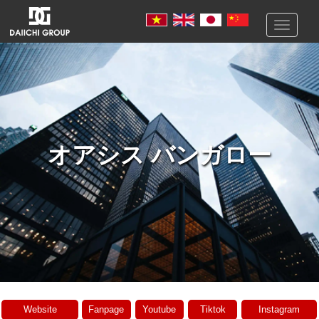
Toggle
navigati
オアシス バンガロー
Website
Fanpage
Youtube
Tiktok
Instagram