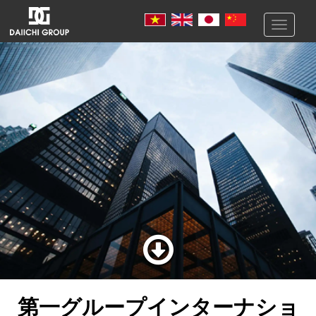
Toggle
navigati
第一グループインターナショ