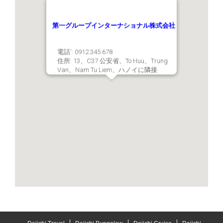
第一グループインターナショナル株式会社
電話': 0912.345.678
住所: 13、C37 公安省、To Huu、Trung
Van、Nam Tu Liem、ハノイに隣接