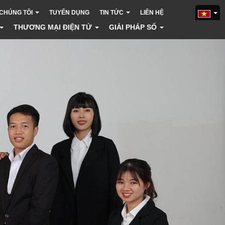
 CHÚNG TÔI
TUYỂN DỤNG
TIN TỨC
LIÊN HỆ
THƯƠNG MẠI ĐIỆN TỬ
GIẢI PHÁP SỐ