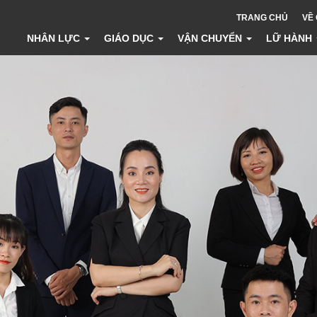
TRANG CHỦ
VỀ
NHÂN LỰC
GIÁO DỤC
VẬN CHUYỂN
LỮ HÀNH