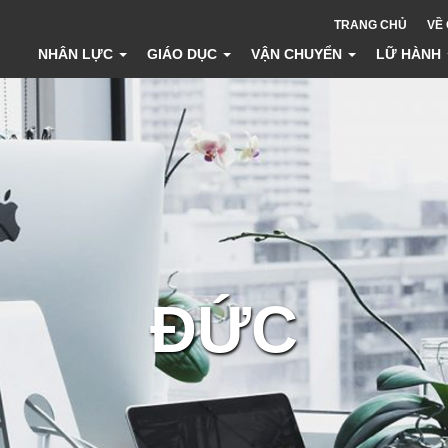
TRANG CHỦ
VỀ
NHÂN LỰC
GIÁO DỤC
VẬN CHUYỂN
LỮ HÀNH
ĐỨC