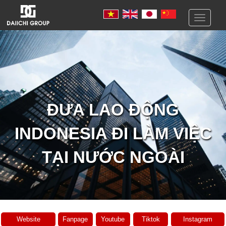
Toggle
navigati
ĐƯA LAO ĐỘNG
INDONESIA ĐI LÀM VIỆC
TẠI NƯỚC NGOÀI
Website
Fanpage
Youtube
Tiktok
Instagram