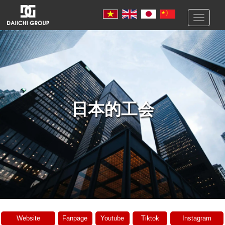
Toggle
navigati
日本的工会
Website
Fanpage
Youtube
Tiktok
Instagram