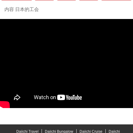
内容 日本的工会
Daiichi Travel
Daiichi Bungalow
Daiichi Cruise
Daiichi